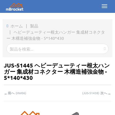
Toggl
naviga
ホーム
ホーム
|
製品
|
ヘビーデューティー根太ハンガー 集成材コネクタ
製品
ー 木構造補強金物 - 5*140*430
ニュース
写真
JUS-51445 ヘビーデューティー根太ハン
会社概要
ガー 集成材コネクター 木構造補強金物 -
5*140*430
お問い合わせ
←
→
前へ
次へ
(
HW06
)
(
JUS-51438
)
ダウンロード
お問い合わせ